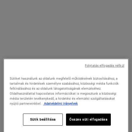
60 ml
16 500 Ft
22 500 Ft
HOZZÁADÁS A
HOZZÁADÁS A
EXPERTLY CLEAR BLEMISH-TREATING & PR
ULTRA LIGH
KOSÁRHOZ
KOSÁRHOZ
Folytatás elfogadás nélkül
Sütiket használunk az oldalunk megfelelő működésének biztosításához, a
tartalmak és hirdetések személyre szabásához, közösségi média funkciók
felkínálásához és az oldalunk látogatottságának elemzéséhez.
Oldalhasználattal kapcsolatos információkat is megosztunk a közösségi
média területén tevékenykedő, a hirdetési és elemzési szolgáltatásokat
nyújtó partnereinkkel.
Adatvédelmi irányelvek
Ultra Facial Cream
Powerful Wrinkle Reducing Eye
Sütik beállítása
Összes süti elfogadása
Cream