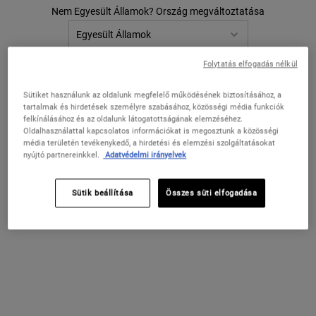
FILTER MENU
Nem Egyesült Államok? Ország megváltoztatása
Folytatás elfogadás nélkül
ORSZÁG / RÉGIÓ MÓDOSÍTÁSA
Sütiket használunk az oldalunk megfelelő működésének biztosításához, a
tartalmak és hirdetések személyre szabásához, közösségi média funkciók
felkínálásához és az oldalunk látogatottságának elemzéséhez.
Oldalhasználattal kapcsolatos információkat is megosztunk a közösségi
média területén tevékenykedő, a hirdetési és elemzési szolgáltatásokat
nyújtó partnereinkkel.
Adatvédelmi irányelvek
Ultimate Strength Hand Salve
Liquid Hand Soap
Sütik beállítása
Összes süti elfogadása
Gazdag, hidratáló kézápoló igénybevett,
Illatosított folyékony kézmosó
száraz kezekre.
szappan,amely gyengéden tisztítja és
nyugtatja a bőrt.
Válasszon kiszerelést
Egy Kiszerelés Érhető El
Grapefruit