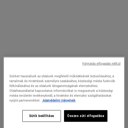
Set
Set
36 500 Ft
20 000 Ft
HOZZÁADÁS A
HOZZÁADÁS A
HYDRATION REFILLERY AJÁNDÉKSZETT
HYDRATING
KOSÁRHOZ
KOSÁRHOZ
Folytatás elfogadás nélkül
Sütiket használunk az oldalunk megfelelő működésének biztosításához, a
tartalmak és hirdetések személyre szabásához, közösségi média funkciók
felkínálásához és az oldalunk látogatottságának elemzéséhez.
Oldalhasználattal kapcsolatos információkat is megosztunk a közösségi
média területén tevékenykedő, a hirdetési és elemzési szolgáltatásokat
nyújtó partnereinkkel.
Adatvédelmi irányelvek
Age-Less Experts ajándékszett
Ultra Hydrating Hits ajándékszett
Sütik beállítása
Összes süti elfogadása