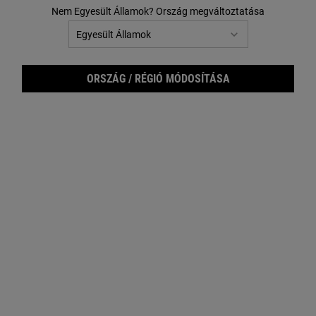
FILTER MENU
Nem Egyesült Államok? Ország megváltoztatása
ORSZÁG / RÉGIÓ MÓDOSÍTÁSA
Get Up and Groom ajándékszett
Master Moisturizing Minis
ajándékszett
Alapvető férfitermékekből álló válogatás a
Ajándékszett egnépszerűbb
tökéletes borotválkozási élményért.
minitermékeinkkel, a tetőtől talpig tartó
hidratálásért.
Egy Kiszerelés Érhető El
Egy Kiszerelés Érhető El
Set
Set