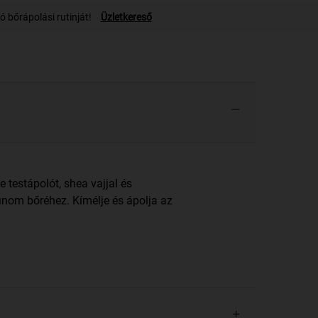
 bőrápolási rutinját!
Üzletkereső
testápolót, shea vajjal és
inom bőréhez. Kímélje és ápolja az