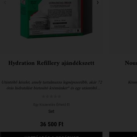
Hydration Refillery ajándékszett
Nour
Utántöltő készlet, amely tartalmazza legnépszerűbb, akár 72
Könny
órás hidratálást biztosító krémünket* és egy utántöltő
tasakot, mellyel akár 61% műanyagot is megtakaríthat.**
Egy Kiszerelés Érhető El
Set
36 500 Ft