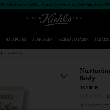
 Ft felett, és kérd a rituálédat | Válaszd a Glow, Repair vagy Detox lehetőséget
VÁS
HAJÁPOLÁS
AJÁNDÉKOK
SZOLGÁLTATÁSOK
TANÁCS
 For Face & Body
Nurturin
Body
13 200 Ft
0 
Gyengéd babakrém 2