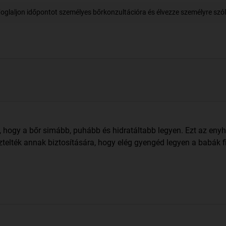
oglaljon időpontot személyes bőrkonzultációra és élvezze személyre szóló
hogy a bőr simább, puhább és hidratáltabb legyen. Ezt az enyhe 
ztelték annak biztosítására, hogy elég gyengéd legyen a babák f