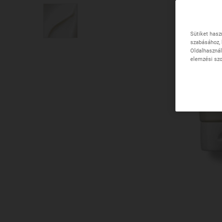
Sütiket hasz
szabásához, 
Oldalhasznál
elemzési szo