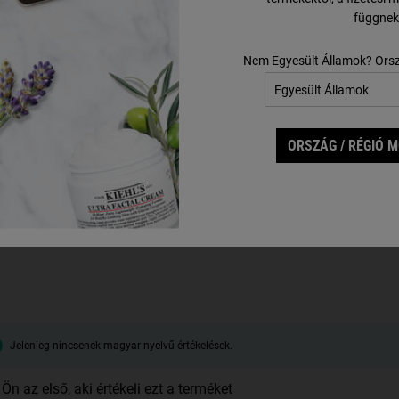
 számára
Gyengéd babakrém 24órás hidratálással
függnek
Nem Egyesült Államok? Ors
Egy Kiszerelés Érhető El
200 ml
13 200 Ft
ORSZÁG / RÉGIÓ 
MIKOR A(Z) GENTLE HAIR & BODY WASH ELÉRHETŐ
AMIKOR A(Z) NURTURI
ÉRTESÍTÉST KÉREK
Jelenleg nincsenek magyar nyelvű értékelések.
Ön az első, aki értékeli ezt a terméket