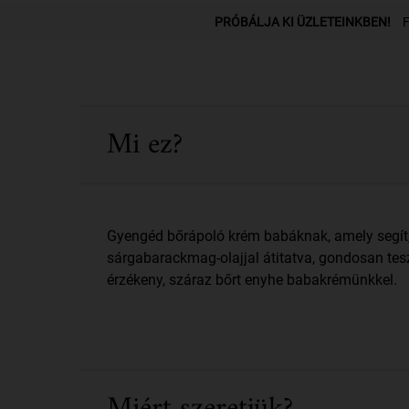
PDP Üzletkereső részleg
PRÓBÁLJA KI ÜZLETEINKBEN!
F
PDP Sections Accordion
Mi ez?
Gyengéd bőrápoló krém babáknak, amely segít, 
sárgabarackmag-olajjal átitatva, gondosan tes
érzékeny, száraz bőrt enyhe babakrémünkkel.
Miért szeretjük?