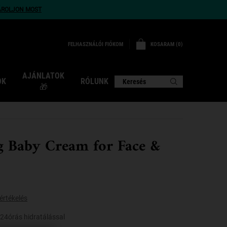
ÁROLJON MOST
KOSARAM
0
FELHASZNÁLÓI FIÓKOM
0 TERMÉK
AJÁNLATOK
OK
RÓLUNK
Keresés
🎁
g Baby Cream for Face &
értékelés
4órás hidratálással