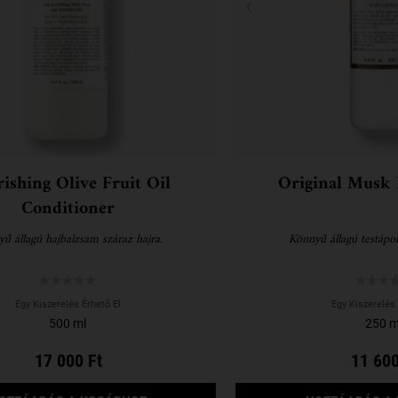
ishing Olive Fruit Oil
Original Musk 
Conditioner
ű állagú hajbalzsam száraz hajra.
Könnyű állagú testápol
Egy Kiszerelés Érhető El
Egy Kiszerelés 
500 ml
250 m
17 000 Ft
11 600