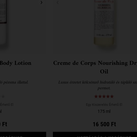
Body Lotion
Creme de Corps Nourishing Dr
Oil
ó pézsma illattal.
Luxus érzetet kölcsönző hidratáló és tápláló szá
permet.
Érhető El
Egy Kiszerelés Érhető El
l
175 ml
 Ft
16 500 Ft