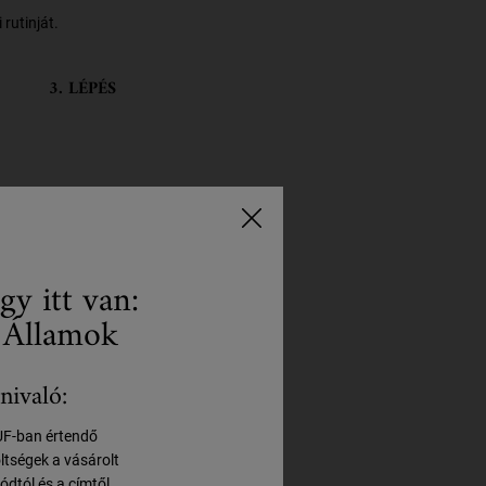
rutinját.
3. LÉPÉS
gy itt van:
 Államok
nivaló:
HUF-ban értendő
öltségek a vásárolt
ódtól és a címtől