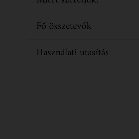
Fő összetevők
Használati utasítás
PDP Routine Section