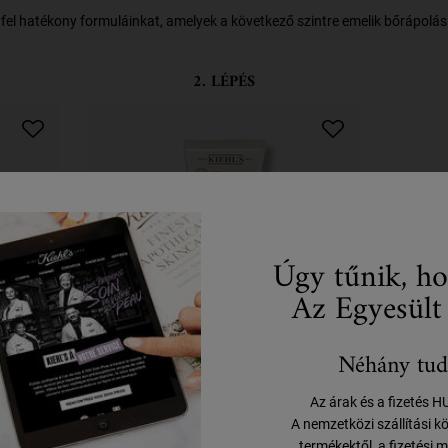
fel hatékony formuláinkat, amelyek a következő szintre emelik bőrápolási 
2. LÉPÉS
Úgy tűnik, ho
Az Egyesült
Néhány tud
Wash
Nurturing Baby Cream for
Az árak és a fizetés 
Face & Body
A nemzetközi szállítási k
termékektől, a fizetési m