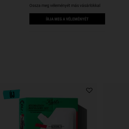
Ossza meg véleményét más vásárlókkal
ÍRJA MEG A VÉLEMÉNYÉT
PDP Slot 1 Section