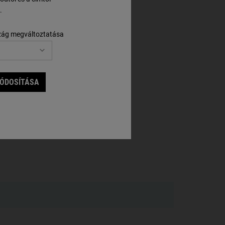
.
zág megváltoztatása
MÓDOSÍTÁSA
NG BABY CREAM FOR FACE & BODY ELÉRHETŐ