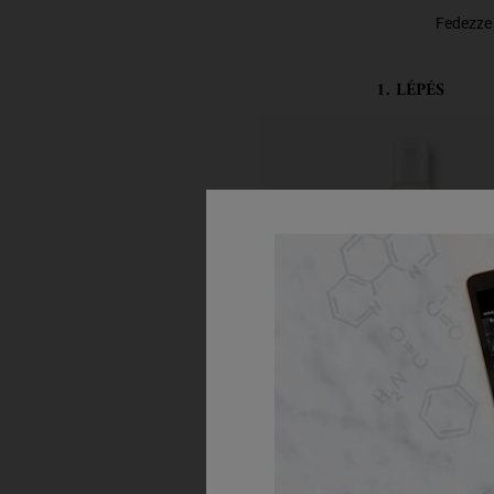
Fedezze 
1. LÉPÉS
Gentle Hair & Body 