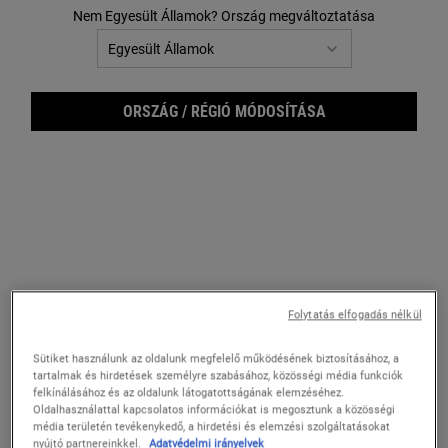
FILTER MENU
Nem Egyesült Államok? Ország megváltoztatása
ORSZÁG / RÉGIÓ MÓDOSÍTÁSA
Calendula Skin-Soothing &
Cucumber Herbal Alcohol-Free
Stabilizing Emulsion
Toner
Bőrnyugtató hatású körömvirág emulzió,
Gyengéd, alkoholmentes tonik száraz és
Folytatás elfogadás nélkül
amely felfrissíti a bőrt, miközben
érzékeny bőrre
láthatóan csökkenti a bőrpírt és a
kifényesedést.
Sütiket használunk az oldalunk megfelelő működésének biztosításához, a
tartalmak és hirdetések személyre szabásához, közösségi média funkciók
Egy Kiszerelés Érhető El
Válasszon kiszerelést
felkínálásához és az oldalunk látogatottságának elemzéséhez.
125 ml
Oldalhasználattal kapcsolatos információkat is megosztunk a közösségi
média területén tevékenykedő, a hirdetési és elemzési szolgáltatásokat
nyújtó partnereinkkel.
Adatvédelmi irányelvek