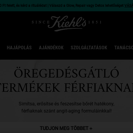
 Ft felett, és kérd a rituálédat | Válaszd a Glow, Repair vagy Detox lehetőséget
VÁS
HAJÁPOLÁS
AJÁNDÉKOK
SZOLGÁLTATÁSOK
TANÁCS
ÖREGEDÉSGÁTLÓ
TERMÉKEK FÉRFIAKNA
Simítsa, erősítse és feszesítse bőrét hatékony,
férfiaknak szánt angit-aging formuláinkkal!
TUDJON MEG TÖBBET
＋