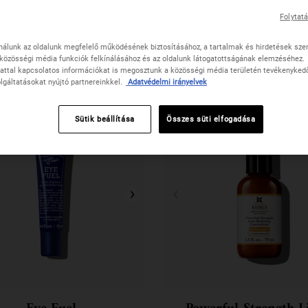
Folytat
nálunk az oldalunk megfelelő működésének biztosításához, a tartalmak és hirdetések sze
közösségi média funkciók felkínálásához és az oldalunk látogatottságának elemzéséhez.
attal kapcsolatos információkat is megosztunk a közösségi média területén tevékenykedő,
lgáltatásokat nyújtó partnereinkkel.
Adatvédelmi irányelvek
Sütik beállítása
Összes süti elfogadása