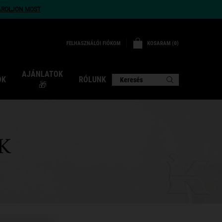
ÁROLJON MOST
KOSARAM
0
FELHASZNÁLÓI FIÓKOM
0 TERMÉK
AJÁNLATOK
OK
RÓLUNK
Keresés
🎁
K