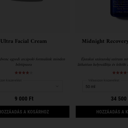
Ultra Facial Cream
Midnight Recover
edvenc egyedi arcápoló formulánk minden
Éjszakai szárazolaj szérum nö
bőrtípusra
láthatóan helyreállítja és feltölt
kipihent és kiegyensúlyozott
zon kiszerelést
Válasszon kiszerelést
9 000 Ft
34 500 
T WITH AVOCADO
ULTRA FACIAL CREAM
HOZZÁADÁS A KOSÁRHOZ
HOZZÁADÁS A 