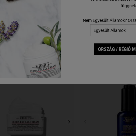
függnek
asszon kiszerelést
Nem Egyesült Államok? Ors
28 300 Ft
AGE DEFENDER CREAM MOISTURIZER
OZZÁADÁS A KOSÁRHOZ
Legjobb ajánlatok
ORSZÁG / RÉGIÓ 