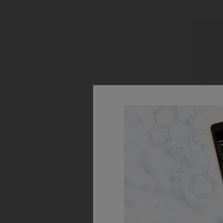
A
Feszesítő,