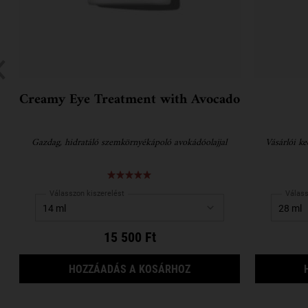
Creamy Eye Treatment with Avocado
Gazdag, hidratáló szemkörnyékápoló avokádóolajjal
Vásárlói k
Válasszon kiszerelést
Válass
15 500 Ft
CREAMY EYE TREATMEN
HOZZÁADÁS A KOSÁRHOZ