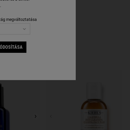
.
zág megváltoztatása
MÓDOSÍTÁSA