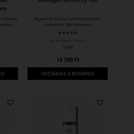
ine-
Midnight Recovery Eye
ate
 láthatóan
Regeneráló éjszakai szemkörnyékápoló a
áncokat,
fiatalabbnak tűnő tekintetért
nsavval
Egy Kiszerelés Érhető El
15 ml
15 700 Ft
POWERFUL-STRENGTH LINE-REDUCING CONCENTRATE
MIDNIGHT RECOVER
OZ
HOZZÁADÁS A KOSÁRHOZ