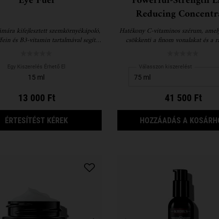
Eye Fuel
Powerful-Strength L
Reducing Concentr
ámára kifejlesztett szemkörnyékápoló,
Hatékony C-vitaminos szérum, amely
fein és B3-vitamin tartalmával segít
csökkenti a finom vonalakat és a r
tni a szem alatti sötét karikákat és
12,5%-os C-vitaminnal és hialuro
táskákat
megalkotva
Egy Kiszerelés Érhető El
Válasszon kiszerelést
15 ml
13 000 Ft
41 500 Ft
AMIKOR A(Z) EYE FUEL ELÉRHETŐ
ÉRTESÍTÉST KÉREK
HOZZÁADÁS A KOSÁRH