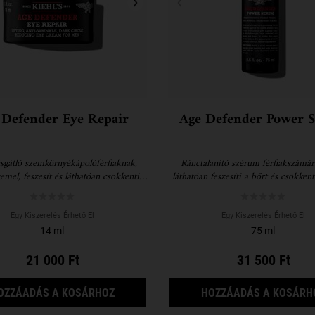
 Defender Eye Repair
Age Defender Power 
sgátló szemkörnyékápolóférfiaknak,
Ránctalanító szérum férfiakszámár
mel, feszesít és láthatóan csökkenti a
láthatóan feszesíti a bőrt és csökken
sötét karikákat
megjelenését
Egy Kiszerelés Érhető El
Egy Kiszerelés Érhető El
14 ml
75 ml
21 000 Ft
31 500 Ft
AGE DEFENDER EYE REPAIR
OZZÁADÁS A KOSÁRHOZ
HOZZÁADÁS A KOSÁRH