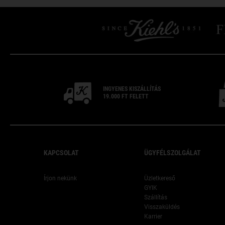
INGYENES
KISZÁLLÍTÁS
19.000 FT
FELETT
Footer navigation
KAPCSOLAT
ÜGYFÉLSZOLGÁLAT
Írjon nekünk
Üzletkereső
GYIK
Szállítás
Visszaküldés
Karrier