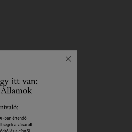
gy itt van:
 Államok
nivaló:
HUF-ban értendő
öltségek a vásárolt
ódtól és a címtől