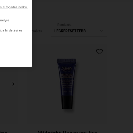
ás elfogadás nélkül
mélyre
Rendezés
 a hirdetési és
7 Termékek