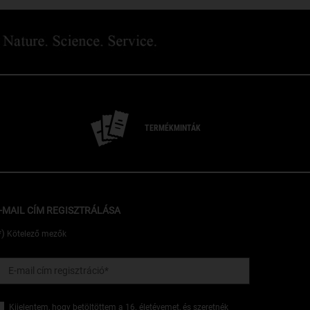
TERMÉKMINTÁK
-MAIL CÍM REGISZTRÁLÁSA
*)
Kötelező mezők
E-mail cím regisztráció
*
Kijelentem, hogy betöltöttem a 16. életévemet, és szeretnék