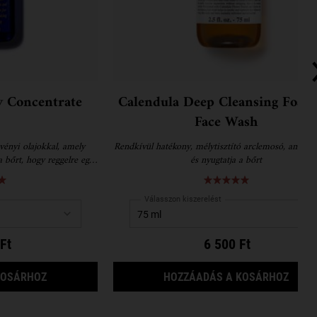
y Concentrate
Calendula Deep Cleansing Foam
Face Wash
vényi olajokkal, amely
Rendkívül hatékony, mélytisztító arclemosó, amely fe
i a bőrt, hogy reggelre egy
és nyugtatja a bőrt
 megjelenést nyújtson
Válasszon kiszerelést
Ft
6 500 Ft
MIDNIGHT RECOVERY CONCENTRATE
CALE
KOSÁRHOZ
HOZZÁADÁS A KOSÁRHOZ