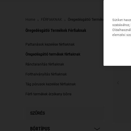
Home
FÉRFIAKNAK
Öregedésgátló Termékek Férfiaknak
Sütiket hasz
szabásához, 
Oldalhasznál
Öregedésgátló Termékek Férfiaknak
elemzési szo
Öregedésgátló termékek férfiaknak
Pattanások kezelése férfiaknak
Öregedésgátló termékek férfiaknak
Ránctalanítás férfiaknak
Folthalványítás férfiaknak
Tág pórusok kezelése férfiaknak
Férfi termékek érzékeny bőrre
SZŰRÉS
BŐRTÍPUS