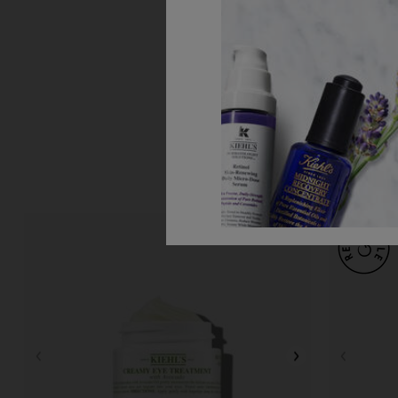
Vál
H