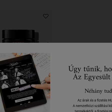
Úgy tűnik, ho
Az Egyesült
ge Defender Cream
Néhány tud
Moisturizer
 feltöltő hatású öregedésgátló arckrém
Az árak és a fizetés 
férfiaknak
A nemzetközi szállítási k
termékektől, a fizetési m