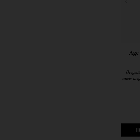
Age
Öregedé
amely mege
H