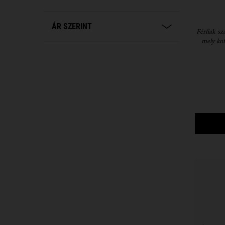
ÁR SZERINT
Férfiak sz
mely kof
eltünte