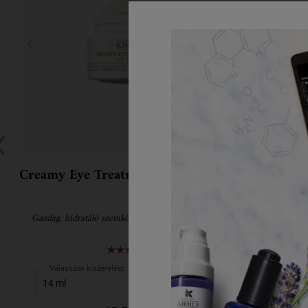
Creamy Eye Treatment with Avocado
Gazdag, hidratáló szemkörnyékápoló avokádóolajjal
Vásárlói k
Válasszon kiszerelést
Válass