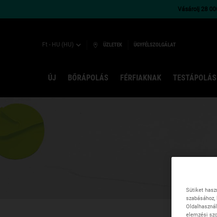
Vásárolj 28 000
Ft - HU (HU)
ÜZLETEK
ÜGYFÉLSZOLGÁLAT
ÚJ
BŐRÁPOLÁS
FÉRFIAKNAK
TESTÁPOLÁS
Main content
Sütiket hasz
szabásához, 
Oldalhasznál
elemzési szo