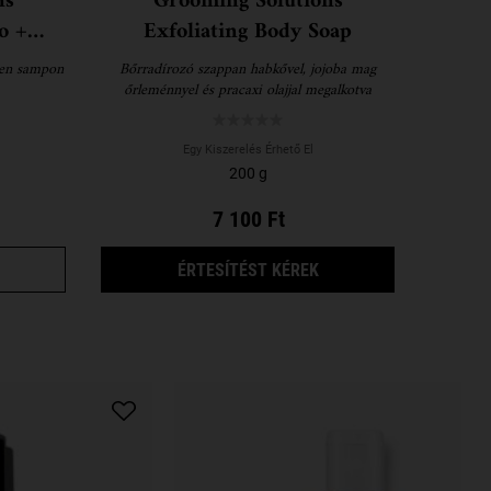
ns
Grooming Solutions
o +
Exfoliating Body Soap
-ben sampon
Bőrradírozó szappan habkővel, jojoba mag
őrleménnyel és pracaxi olajjal megalkotva
Egy Kiszerelés Érhető El
200 g
7 100 Ft
OLD STYLING GEL ELÉRHETŐ
ROOMING SOLUTIONS NOURISHING SHAMPOO + CONDITIONER
AMIKOR A(Z) GROOMIN
ÉRTESÍTÉST KÉREK