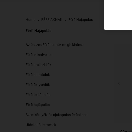
Home
FÉRFIAKNAK
Férfi Hajápolás
Férfi Hajápolás
Férfi hajápolás
Az összes Férfi termék megtekintése
Férfiak kedvence
Férfi arctisztítók
Férfi hidratálók
Férfi fényvédők
Férfi testápolás
Férfi hajápolás
Szemkörnyék- és ajakápolás férfiaknak
Utántöltő termékek