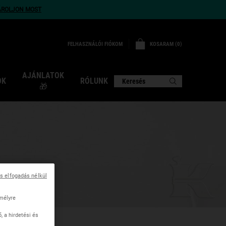
ÁROLJON MOST
KOSARAM
0
FELHASZNÁLÓI FIÓKOM
0 TERMÉK
AJÁNLATOK
OK
RÓLUNK
Keresés
🎁
ás elfogadás nélkül
mélyre
 a hirdetési és