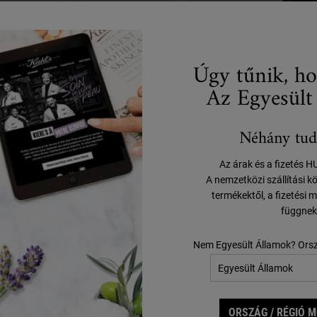
Úgy tűnik, ho
Az Egyesült
Néhány tud
Az árak és a fizetés 
Ultra Facial Cream
Midnight Recover
A nemzetközi szállítási k
termékektől, a fizetési m
függnek
edvenc egyedi arcápoló formulánk minden
Éjszakai szárazolaj szérum nö
bőrtípusra
láthatóan helyreállítja és feltölt
Nem Egyesült Államok? Ors
kipihent és kiegyensúlyozott
zon kiszerelést
Válasszon kiszerelést
ORSZÁG / RÉGIÓ 