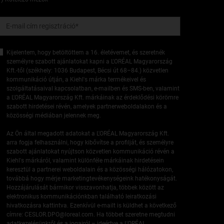
E-mail cím regisztráció
*
Kijelentem, hogy betöltöttem a 16. életévemet, és szeretnék
személyre szabott ajánlatokat kapni a L'ORÉAL Magyarország
Kft.-től (székhely: 1036 Budapest, Bécsi út 68–84.) közvetlen
kommunikáció útján, a Kiehl's márka termékeivel és
szolgáltatásaival kapcsolatban, e-mailben és SMS-ben, valamint
a L'ORÉAL Magyarország Kft. márkáinak az érdeklődési körömre
szabott hirdetései révén, amelyek partnerweboldalakon és a
közösségi médiában jelennek meg.
Az Ön által megadott adatokat a L'ORÉAL Magyarország Kft.
arra fogja felhasználni, hogy kibővítse a profilját, és személyre
szabott ajánlatokat nyújtson közvetlen kommunikáció révén a
Kiehl's márkáról, valamint különféle márkáinak hirdetésein
keresztül a partnerei weboldalain és a közösségi hálózatokon,
továbbá hogy mérje marketingtevékenységeink hatékonyságát.
Hozzájárulását bármikor visszavonhatja, többek között az
elektronikus kommunikációnkban található leiratkozási
hivatkozásra kattintva. Ezenkívül e-mailt is küldhet a következő
címre:
CESLOR.DPO@loreal.com
. Ha többet szeretne megtudni
adatkezelésünkről és a jogairól – ideértve a L'ORÉAL