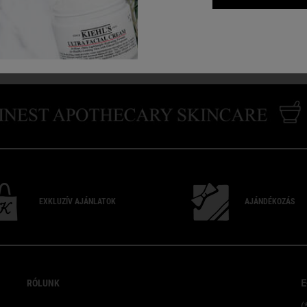
9 000 Ft
34 500 
T WITH AVOCADO
ULTRA FACIAL CREAM
HOZZÁADÁS A KOSÁRHOZ
HOZZÁADÁS A 
EXKLUZÍV
AJÁNLATOK
AJÁNDÉKOZÁS
RÓLUNK
E
(