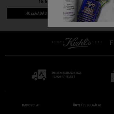
15 500 Ft
CREAMY EYE TREATMEN
HOZZÁADÁS A KOSÁRHOZ
INGYENES
KISZÁLLÍTÁS
19.000 FT
FELETT
Footer navigation
KAPCSOLAT
ÜGYFÉLSZOLGÁLAT