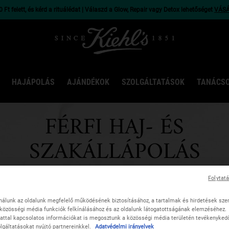
 Ft felett, és kérd a rituálédat | Válaszd a Glow, Repair vagy Detox lehetőséget
VÁS
HAJÁPOLÁS
AJÁNDÉKOK
SZOLGÁLTATÁSOK
TANÁCS
FÉRFI HAJ- ÉS
SZAKÁLLÁPOLÁS
Ápolja nagyszerű tisztító, kondicionáló és formázó
Folytat
termékeinkkel haját és szakállát!
nálunk az oldalunk megfelelő működésének biztosításához, a tartalmak és hirdetések sze
közösségi média funkciók felkínálásához és az oldalunk látogatottságának elemzéséhez.
attal kapcsolatos információkat is megosztunk a közösségi média területén tevékenykedő,
TUDJON MEG TÖBBET
＋
lgáltatásokat nyújtó partnereinkkel.
Adatvédelmi irányelvek