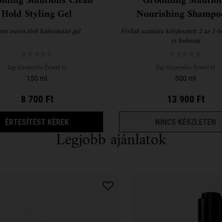
ming Solutions Clean
Grooming Solutio
Hold Styling Gel
Nourishing Shampo
Conditioner
m zsíros,férfi hajformázó gél
Férfiak számára kifejlesztett 2 az 1
és balzsam
Egy Kiszerelés Érhető El
Egy Kiszerelés Érhető El
150 ml
500 ml
8 700 Ft
13 900 Ft
AMIKOR A(Z) GROOMING SOLUTIONS CLEAN H
G
ÉRTESÍTÉST KÉREK
NINCS KÉSZLETEN
Legjobb ajánlatok