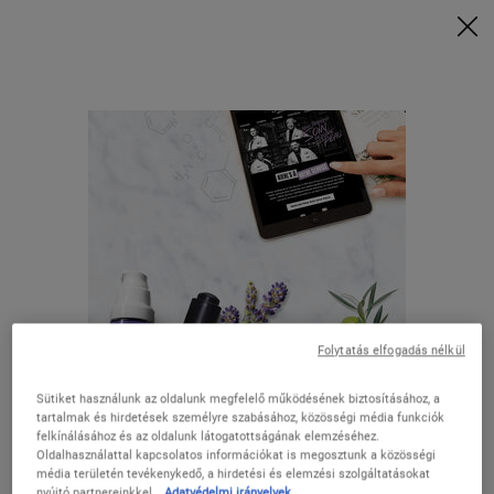
Vásárolj 28 000 Ft felett, és kérd a rituálédat | Válaszd a Glow, Repair
vagy Detox lehetőséget
VÁSÁROLJON MOST
0
KOSARAM
0 TERMÉK
ÜZLETEK
Keresés
Main content
Ügyfélszolgálat
SERVICES
Kiehl’s is proud of a long tradition of service to our
customers, our neighbourhoods, and our communities.
Folytatás elfogadás nélkül
Discover some of the unique services we offer both online
and in-store so that we may offer optimal assistance.
Sütiket használunk az oldalunk megfelelő működésének biztosításához, a
Úgy tűnik, hogy itt van: Az Egyesült
tartalmak és hirdetések személyre szabásához, közösségi média funkciók
felkínálásához és az oldalunk látogatottságának elemzéséhez.
Államok
HÍRLEVÉL
Oldalhasználattal kapcsolatos információkat is megosztunk a közösségi
média területén tevékenykedő, a hirdetési és elemzési szolgáltatásokat
nyújtó partnereinkkel.
Adatvédelmi irányelvek