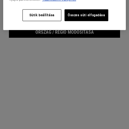
AJÁNDÉKOZÁS
Nem Egyesült Államok? Ország megváltoztatása
Sütik beállítása
Összes süti elfogadása
TERMÉKMINTÁK
ORSZÁG / RÉGIÓ MÓDOSÍTÁSA
INGYENES
EXKLUZÍV
KISZÁLLÍTÁS
AJÁNLATOK
19.000 FT
FELETT
AJÁNDÉKOZÁS
TERMÉKMINTÁK
Footer navigation
ÜGYFÉLSZOLGÁLAT
RÓLUNK