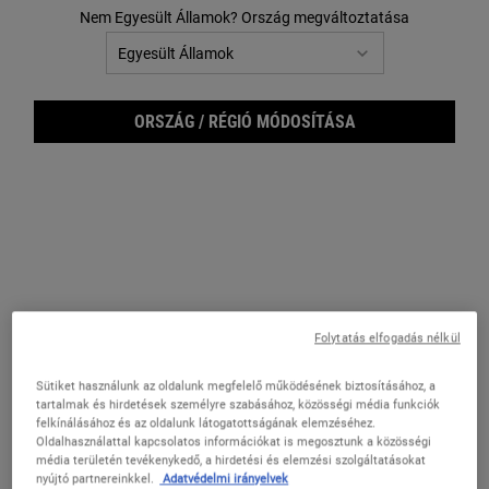
Nem Egyesült Államok? Ország megváltoztatása
ORSZÁG / RÉGIÓ MÓDOSÍTÁSA
Supe
Folytatás elfogadás nélkül
Sütiket használunk az oldalunk megfelelő működésének biztosításához, a
tartalmak és hirdetések személyre szabásához, közösségi média funkciók
felkínálásához és az oldalunk látogatottságának elemzéséhez.
Oldalhasználattal kapcsolatos információkat is megosztunk a közösségi
média területén tevékenykedő, a hirdetési és elemzési szolgáltatásokat
nyújtó partnereinkkel.
Adatvédelmi irányelvek