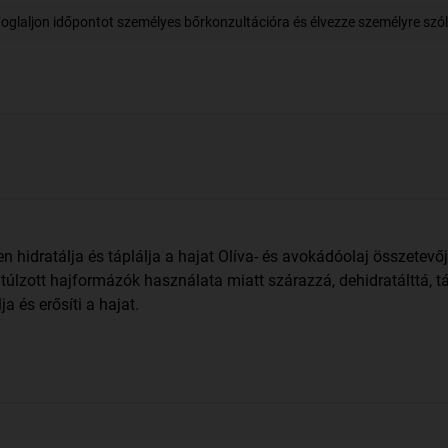
oglaljon időpontot személyes bőrkonzultációra és élvezze személyre szóló
 hidratálja és táplálja a hajat Olíva- és avokádóolaj összetevő
túlzott hajformázók használata miatt szárazzá, dehidratálttá, t
a és erősíti a hajat.