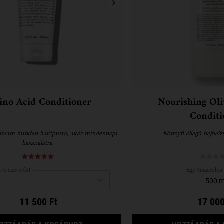
no Acid Conditioner
Nourishing Oli
Conditi
lzsam minden hajtípusra, akár mindennapi
Könnyű állagú hajbalz
használatra.
 kiszerelést
Egy Kiszerelés 
500 m
11 500 Ft
17 000