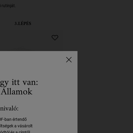
rutinját.
3.LÉPÉS
gy itt van:
 Államok
nivaló:
ive Fruit Oil Deeply
HUF-ban értendő
parative Hair Mask
öltségek a vásárolt
ódtól és a címtől