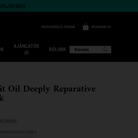
ÁROLJON MOST
KOSARAM
0
FELHASZNÁLÓI FIÓKOM
0 TERMÉK
AJÁNLATOK
OK
RÓLUNK
Keresés
🎁
it Oil Deeply Reparative
k
értékelés
ajmaszkszáraz hajra