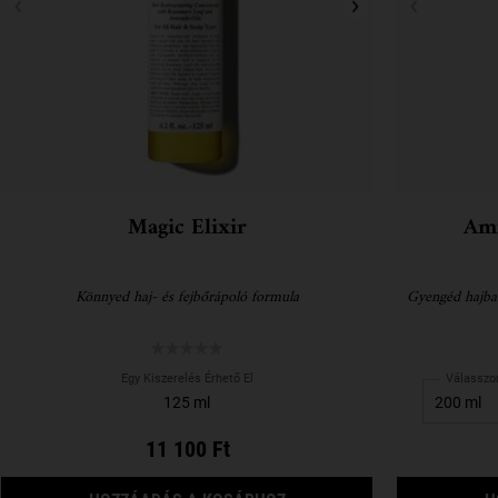
Magic Elixir
Ami
Könnyed haj- és fejbőrápoló formula
Gyengéd hajba
Egy Kiszerelés Érhető El
Válasszon
125 ml
11 100 Ft