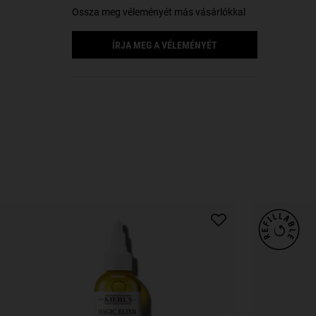
Ossza meg véleményét más vásárlókkal
ÍRJA MEG A VÉLEMÉNYÉT
Biztonsági információk
PDP Slot 1 Section