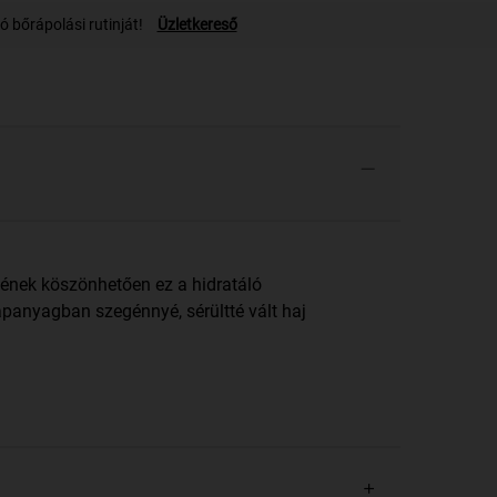
 bőrápolási rutinját!
Üzletkereső
jének köszönhetően ez a hidratáló
ápanyagban szegénnyé, sérültté vált haj