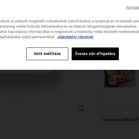
One méretet only
Folytat
nálunk az oldalunk megfelelő működésének biztosításához, a tartalmak és hirdetések sze
közösségi média funkciók felkínálásához és az oldalunk látogatottságának elemzéséhez.
attal kapcsolatos információkat is megosztunk a közösségi média területén tevékenykedő,
Mennyiség
lgáltatásokat nyújtó partnereinkkel.
Adatvédelmi irányelvek
−
+
Sütik beállítása
Összes süti elfogadása
Olive Fruit Oil Deeply Reparative H
Ingyenes szállítás 19 