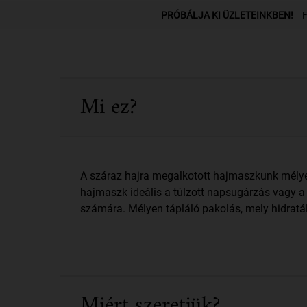
PDP Üzletkereső részleg
PRÓBÁLJA KI ÜZLETEINKBEN!
F
PDP Sections Accordion
Mi ez?
A száraz hajra megalkotott hajmaszkunk mélyen
hajmaszk ideális a túlzott napsugárzás vagy a 
számára. Mélyen tápláló pakolás, mely hidratálj
Miért szeretjük?