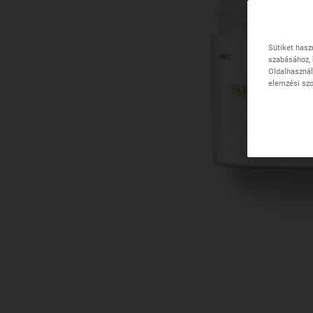
Sütiket hasz
szabásához, 
Oldalhasznál
elemzési szo