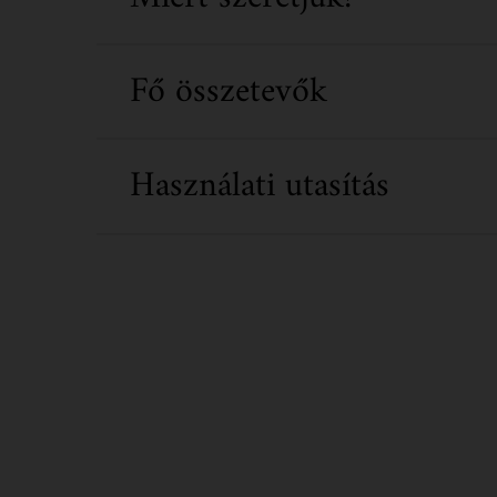
Fő összetevők
Használati utasítás
PDP Routine Section