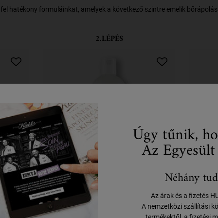
fel hatékony formuláinkat, amelyek a következő szintre emelik bőrápolási 
2.LÉPÉS
Úgy tűnik, ho
Az Egyesült
Néhány tud
t Oil
Nourishing Olive Fruit Oil
Ol
Az árak és a fizetés 
Conditioner
Re
A nemzetközi szállítási k
termékektől, a fizetési m