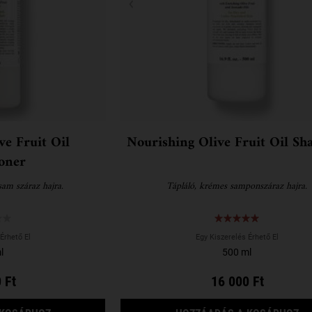
ve Fruit Oil
Nourishing Olive Fruit Oil S
oner
sam száraz hajra.
Tápláló, krémes samponszáraz hajra.
Érhető El
Egy Kiszerelés Érhető El
l
500 ml
 Ft
16 000 Ft