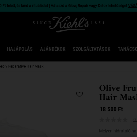
 Ft felett, és kérd a rituálédat | Válaszd a Glow, Repair vagy Detox lehetőséget
VÁS
HAJÁPOLÁS
AJÁNDÉKOK
SZOLGÁLTATÁSOK
TANÁCS
Deeply Reparative Hair Mask
Olive Fru
Hair Mas
18 500 Ft
0 
Mélyen hidratáló h