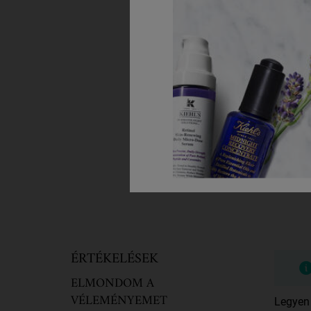
Tápláló, krémes samponszáraz h
Egy Kiszerelés Érhető El
500 ml
16 000 Ft
HOZZÁADÁS A KOSÁRH
PDP Reviews
ÉRTÉKELÉSEK
ELMONDOM A
VÉLEMÉNYEMET
Legyen 