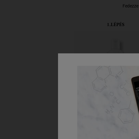
Fedezze 
1.LÉPÉS
Nourishing Olive Frui
Shampoo