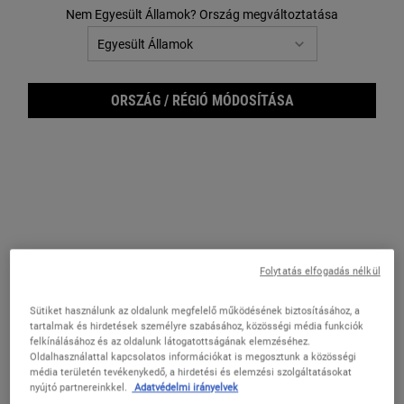
Nem Egyesült Államok? Ország megváltoztatása
ORSZÁG / RÉGIÓ MÓDOSÍTÁSA
Clea
Folytatás elfogadás nélkül
Sütiket használunk az oldalunk megfelelő működésének biztosításához, a
tartalmak és hirdetések személyre szabásához, közösségi média funkciók
felkínálásához és az oldalunk látogatottságának elemzéséhez.
Oldalhasználattal kapcsolatos információkat is megosztunk a közösségi
média területén tevékenykedő, a hirdetési és elemzési szolgáltatásokat
nyújtó partnereinkkel.
Adatvédelmi irányelvek
Világosító arcápoló hidratáló pigmentfoltok ellen