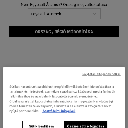
Nem Egyesült Államok? Ország megváltoztatása
ORSZÁG / RÉGIÓ MÓDOSÍTÁSA
Folytatás elfogadás nélkül
Get 
Sütiket használunk az oldalunk megfelelő működésének biztosításához, a
tartalmak és hirdetések személyre szabásához, közösségi média funkciók
felkínálásához és az oldalunk látogatottságának elemzéséhez.
Oldalhasználattal kapcsolatos információkat is megosztunk a közösségi
média területén tevékenykedő, a hirdetési és elemzési szolgáltatásokat
nyújtó partnereinkkel.
Adatvédelmi irányelvek
Alapvető férfitermékekből álló válogatás a tökéletes borotválkozási
élményért.
Sütik beállítása
Összes süti elfogadása