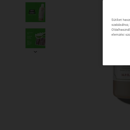
Sütiket hasz
szabásához, 
Oldalhasznál
elemzési szo