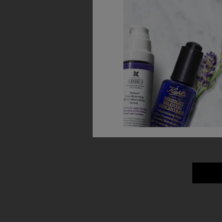
“Made
Gyengéd, b