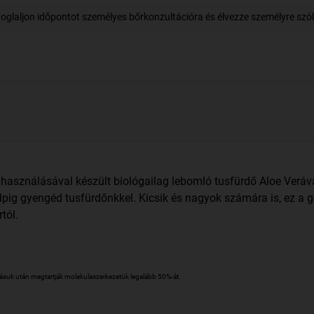
oglaljon időpontot személyes bőrkonzultációra és élvezze személyre szóló
használásával készült biológailag lebomló tusfürdő Aloe Verával
től talpig gyengéd tusfürdőnkkel. Kicsik és nagyok számára is, ez 
tól.
zásuk után megtartják molekulaszerkezetük legalább 50%-át.