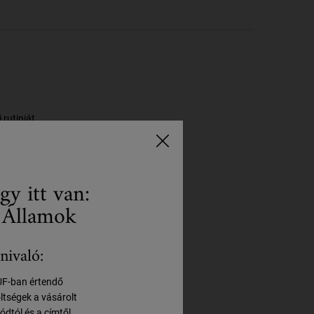
rutinját.
gy itt van:
 Államok
nivaló:
HUF-ban értendő
öltségek a vásárolt
ódtól és a címtől