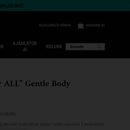
ÁROLJON MOST
KOSARAM
0
FELHASZNÁLÓI FIÓKOM
0 TERMÉK
AJÁNLATOK
OK
RÓLUNK
Keresés
🎁
r ALL” Gentle Body
értékelés
ag lebomló tusfürdő az egész család számára 3 éves kortól