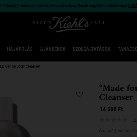
 Ft felett, és kérd a rituálédat | Válaszd a Glow, Repair vagy Detox lehetőséget
VÁS
HAJÁPOLÁS
AJÁNDÉKOK
SZOLGÁLTATÁSOK
TANÁCS
LL” Gentle Body Cleanser
“Made fo
Cleanser
14 500 Ft
0 
Gyengéd, biológiail