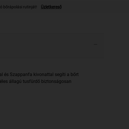
 bőrápolási rutinját!
Üzletkereső
 és Szappanfa kivonattal segíti a bőrt
a géles állagú tusfürdő biztonságosan