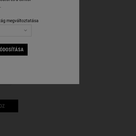
.
zág megváltoztatása
MÓDOSÍTÁSA
vajjal és
 CLEANSER ELÉRHETŐ
CREME DE CORPS
OZ