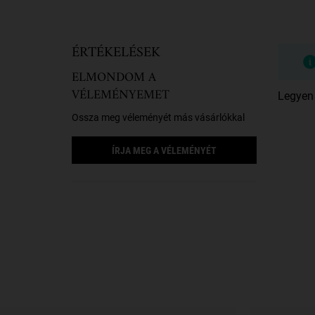
PDP Reviews
ÉRTÉKELÉSEK
ELMONDOM A
VÉLEMÉNYEMET
Legyen 
Ossza meg véleményét más vásárlókkal
ÍRJA MEG A VÉLEMÉNYÉT
Biztonsági információk
PDP Slot 1 Section