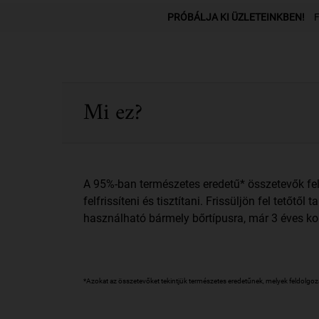
PDP Üzletkereső részleg
PRÓBÁLJA KI ÜZLETEINKBEN!
F
PDP Sections Accordion
Mi ez?
A 95%-ban természetes eredetű* összetevők fel
felfrissíteni és tisztítani. Frissüljön fel tető
használható bármely bőrtípusra, már 3 éves kor
*Azokat az összetevőket tekintjük természetes eredetűnek, melyek feldolgo