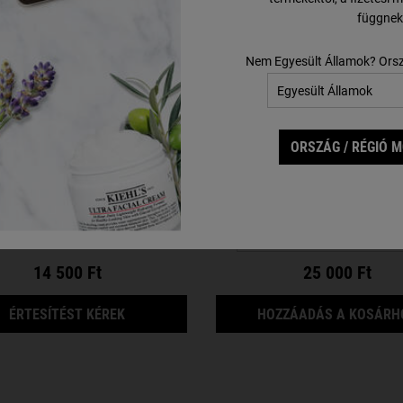
függnek
Nem Egyesült Államok? Ors
 for ALL” Gentle Body
Creme de Corps
Cleanser
ORSZÁG / RÉGIÓ 
iológiailag lebomló tusfürdő az egész
Gazdag, nem zsíros testápoló kakaó
család számára 3 éves kortól
béta-karotinnal.
Egy Kiszerelés Érhető El
Válasszon kiszerelést
500 ml
14 500 Ft
25 000 Ft
AMIKOR A(Z) “MADE FOR ALL” GENTLE BODY
ÉRTESÍTÉST KÉREK
HOZZÁADÁS A KOSÁRH