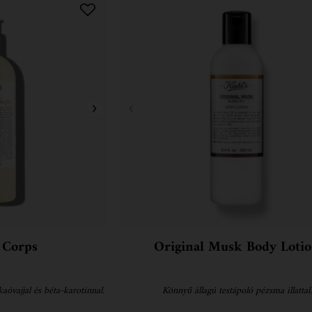
 Corps
Original Musk Body Loti
aóvajjal és béta-karotinnal.
Könnyű állagú testápoló pézsma illattal.