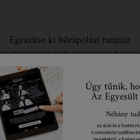
Egészítse ki bőrápolási rutinját
fel hatékony formuláinkat, amelyek a következő szintre emelik bőrápolási 
1.LÉPÉS
2.LÉPÉS
Úgy tűnik, ho
Az Egyesült
Néhány tud
Az árak és a fizetés 
A nemzetközi szállítási k
termékektől, a fizetési m