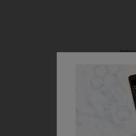
PDP Routine Section
Fedezze 