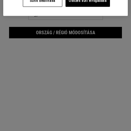
Sütik beállítása
Összes süti elfogadása
Nem Egyesült Államok? Ország megváltoztatása
Footer navigation
ÜGYFÉLSZOLGÁLAT
RÓLUNK
ORSZÁG / RÉGIÓ MÓDOSÍTÁSA
Napište nám
Fenntarthatóság
Üzletkereső
Bőrápolási tanácsadás
GYIK
Filantrópia
Visszaküldés
Karrier
E-MAIL CÍM REGISZTRÁLÁSA
(*)
Kötelező mezők
E-mail cím regisztráció
*