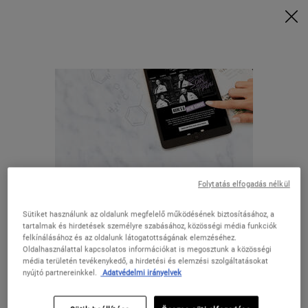
Vásárolj 28 000 Ft felett, és kérd a rituálédat | Válaszd a Glow, Repair
vagy Detox lehetőséget
VÁSÁROLJON MOST
0
KOSARAM
0 TERMÉK
ÜZLETEK
Keresés
Main content
VISSZA
Folytatás elfogadás nélkül
Sütiket használunk az oldalunk megfelelő működésének biztosításához, a
INGYENES
EXKLUZÍV
tartalmak és hirdetések személyre szabásához, közösségi média funkciók
KISZÁLLÍTÁS
AJÁNLATOK
felkínálásához és az oldalunk látogatottságának elemzéséhez.
19.000 FT
Oldalhasználattal kapcsolatos információkat is megosztunk a közösségi
Úgy tűnik, hogy itt van: Az Egyesült
FELETT
média területén tevékenykedő, a hirdetési és elemzési szolgáltatásokat
nyújtó partnereinkkel.
Adatvédelmi irányelvek
Államok
AJÁNDÉKOZÁS
TERMÉKMINTÁK