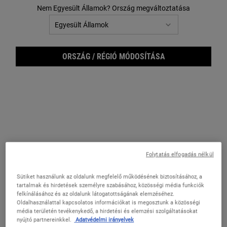
Nem Egyesült Államok? Ország megváltoztatása
ORSZÁG / RÉGIÓ MÓDOSÍTÁSA
Orig
Folytatás elfogadás nélkül
Sütiket használunk az oldalunk megfelelő működésének biztosításához, a
tartalmak és hirdetések személyre szabásához, közösségi média funkciók
felkínálásához és az oldalunk látogatottságának elemzéséhez.
Oldalhasználattal kapcsolatos információkat is megosztunk a közösségi
média területén tevékenykedő, a hirdetési és elemzési szolgáltatásokat
nyújtó partnereinkkel.
Adatvédelmi irányelvek
Luxus Musk hab-, és tusfürdő gél