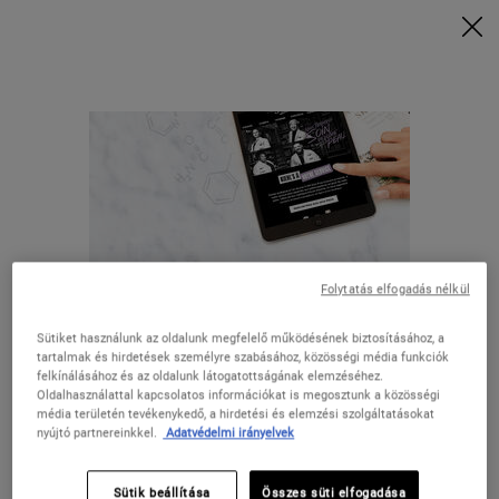
Vásárolj 28 000 Ft felett, és kérd a rituálédat | Válaszd a Glow, Repair
vagy Detox lehetőséget
VÁSÁROLJON MOST
0
KOSARAM
0 TERMÉK
ÜZLETEK
Keresés
Main content
Folytatás elfogadás nélkül
INGYENES
EXKLUZÍV
KISZÁLLÍTÁS
AJÁNLATOK
19.000 FT
Sütiket használunk az oldalunk megfelelő működésének biztosításához, a
FELETT
tartalmak és hirdetések személyre szabásához, közösségi média funkciók
felkínálásához és az oldalunk látogatottságának elemzéséhez.
Oldalhasználattal kapcsolatos információkat is megosztunk a közösségi
Úgy tűnik, hogy itt van: Az Egyesült
média területén tevékenykedő, a hirdetési és elemzési szolgáltatásokat
AJÁNDÉKOZÁS
TERMÉKMINTÁK
nyújtó partnereinkkel.
Adatvédelmi irányelvek
Államok
Footer navigation
Sütik beállítása
Összes süti elfogadása