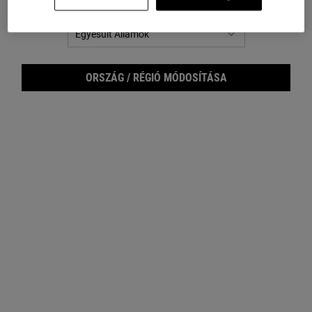
Nem Egyesült Államok? Ország megváltoztatása
ÜGYFÉLSZOLGÁLAT
RÓLUNK
Napište nám
Fenntarthatóság
ORSZÁG / RÉGIÓ MÓDOSÍTÁSA
Üzletkereső
Bőrápolási tanácsadás
GYIK
Filantrópia
Visszaküldés
Karrier
E-MAIL CÍM REGISZTRÁLÁSA
(*)
Kötelező mezők
E-mail cím regisztráció
*
Kijelentem, hogy betöltöttem a 16. életévemet, és szeretnék személyre