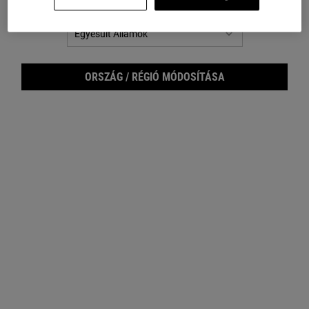
Nem Egyesült Államok? Ország megváltoztatása
ÜGYFÉLSZOLGÁLAT
RÓLUNK
Napište nám
Fenntarthatóság
ORSZÁG / RÉGIÓ MÓDOSÍTÁSA
Üzletkereső
Bőrápolási tanácsadás
GYIK
Filantrópia
Visszaküldés
Karrier
E-MAIL CÍM REGISZTRÁLÁSA
(*)
Kötelező mezők
E-mail cím regisztráció
*
Kijelentem, hogy betöltöttem a 16. életévemet, és szeretnék személyre