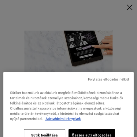
Vásárolj 28 000 Ft felett, és kérd a rituálédat | Válaszd a Glow, Repair
vagy Detox lehetőséget
VÁSÁROLJON MOST
0
KOSARAM
0 TERMÉK
ÜZLETEK
Keresés
Main content
Folytatás elfogadás nélkül
INGYENES
EXKLUZÍV
KISZÁLLÍTÁS
AJÁNLATOK
19.000 FT
Sütiket használunk az oldalunk megfelelő működésének biztosításához, a
FELETT
tartalmak és hirdetések személyre szabásához, közösségi média funkciók
felkínálásához és az oldalunk látogatottságának elemzéséhez.
Oldalhasználattal kapcsolatos információkat is megosztunk a közösségi
Úgy tűnik, hogy itt van: Az Egyesült
média területén tevékenykedő, a hirdetési és elemzési szolgáltatásokat
AJÁNDÉKOZÁS
TERMÉKMINTÁK
nyújtó partnereinkkel.
Adatvédelmi irányelvek
Államok
Footer navigation
Sütik beállítása
Összes süti elfogadása