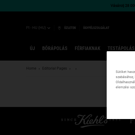
Vásárolj 28 000
Ft - HU (HU)
ÜZLETEK
ÜGYFÉLSZOLGÁLAT
ÚJ
BŐRÁPOLÁS
FÉRFIAKNAK
TESTÁPOLÁS
Main content
Home
Editorial Pages
Sütiket hasz
szabásához, 
Oldalhasznál
elemzési szo