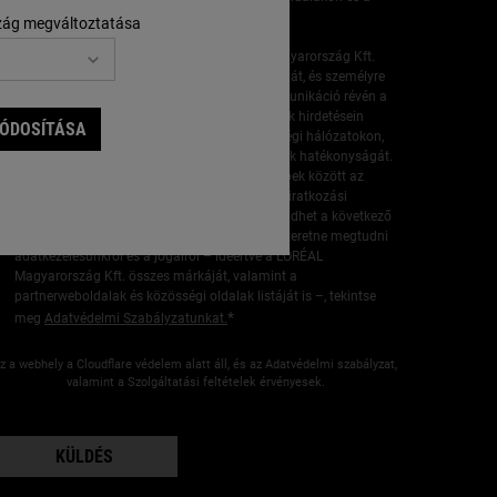
közösségi médiában jelennek meg.
zág megváltoztatása
Az Ön által megadott adatokat a L'ORÉAL Magyarország Kft.
arra fogja felhasználni, hogy kibővítse a profilját, és személyre
szabott ajánlatokat nyújtson közvetlen kommunikáció révén a
Kiehl's márkáról, valamint különféle márkáinak hirdetésein
MÓDOSÍTÁSA
keresztül a partnerei weboldalain és a közösségi hálózatokon,
továbbá hogy mérje marketingtevékenységeink hatékonyságát.
Hozzájárulását bármikor visszavonhatja, többek között az
elektronikus kommunikációnkban található leiratkozási
hivatkozásra kattintva. Ezenkívül e-mailt is küldhet a következő
címre:
CESLOR.DPO@loreal.com
. Ha többet szeretne megtudni
adatkezelésünkről és a jogairól – ideértve a L'ORÉAL
Magyarország Kft. összes márkáját, valamint a
partnerweboldalak és közösségi oldalak listáját is –, tekintse
*
meg
Adatvédelmi Szabályzatunkat.
z a webhely a Cloudflare védelem alatt áll, és az Adatvédelmi szabályzat,
valamint a Szolgáltatási feltételek érvényesek.
KÜLDÉS