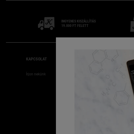
INGYENES
KISZÁLLÍTÁS
19.000 FT
FELETT
Footer navigation
KAPCSOLAT
ÜGYFÉLSZOLGÁLAT
Írjon nekünk
Üzletkereső
GYIK
Szállítás
Visszaküldés
Karrier