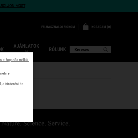
ÁROLJON MOST
KOSARAM
0
FELHASZNÁLÓI FIÓKOM
0 TERMÉK
AJÁNLATOK
OK
RÓLUNK
Keresés
🎁
ás elfogadás nélkül
mélyre
 a hirdetési és