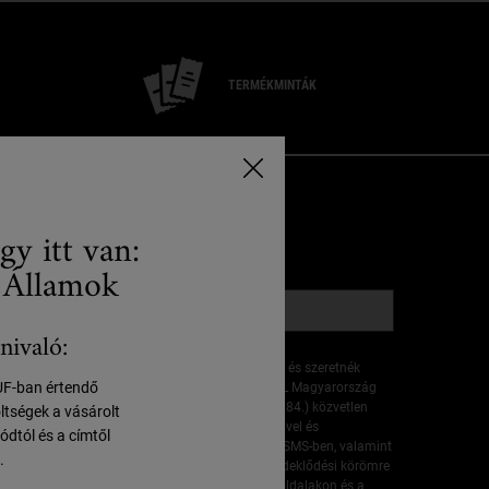
TERMÉKMINTÁK
-MAIL CÍM REGISZTRÁLÁSA
gy itt van:
*)
Kötelező mezők
 Államok
E-mail cím regisztráció
*
nivaló:
Kijelentem, hogy betöltöttem a 16. életévemet, és szeretnék
HUF-ban értendő
személyre szabott ajánlatokat kapni a L'ORÉAL Magyarország
Kft.-től (székhely: 1036 Budapest, Bécsi út 68–84.) közvetlen
öltségek a vásárolt
kommunikáció útján, a Kiehl's márka termékeivel és
ódtól és a címtől
szolgáltatásaival kapcsolatban, e-mailben és SMS-ben, valamint
.
a L'ORÉAL Magyarország Kft. márkáinak az érdeklődési körömre
szabott hirdetései révén, amelyek partnerweboldalakon és a