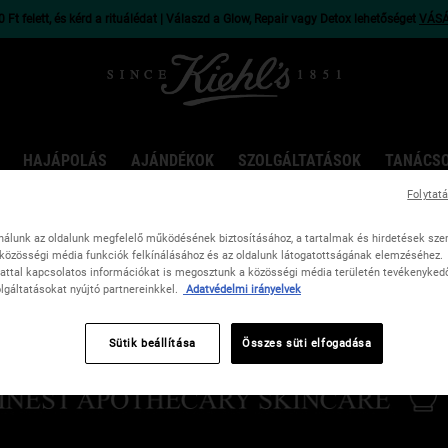
 Ft felett, és kérd a rituálédat | Válaszd a Glow, Repair vagy Detox lehetőséget
VÁS
HAJÁPOLÁS
AJÁNDÉKOK
SZOLGÁLTATÁSOK
TANÁCS
Folytat
nálunk az oldalunk megfelelő működésének biztosításához, a tartalmak és hirdetések sze
közösségi média funkciók felkínálásához és az oldalunk látogatottságának elemzéséhez.
attal kapcsolatos információkat is megosztunk a közösségi média területén tevékenykedő,
lgáltatásokat nyújtó partnereinkkel.
Adatvédelmi irányelvek
Sütik beállítása
Összes süti elfogadása