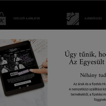
EXKLUZÍV
AJÁNLATOK
AJÁNDÉKOZÁS
RÓLUNK
E
Úgy tűnik, ho
(
Az Egyesült
Történetünk
Fenntarthatóság
Bőrápolási tanácsadás
Néhány tud
Filantrópia
Az árak és a fizetés 
A nemzetközi szállítási k
termékektől, a fizetési m
függnek