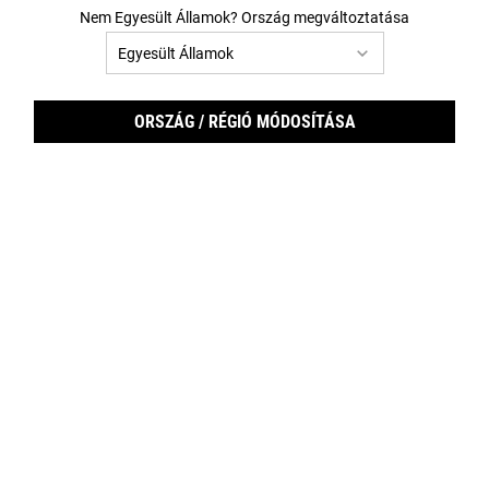
Nem Egyesült Államok? Ország megváltoztatása
ORSZÁG / RÉGIÓ MÓDOSÍTÁSA
Age 