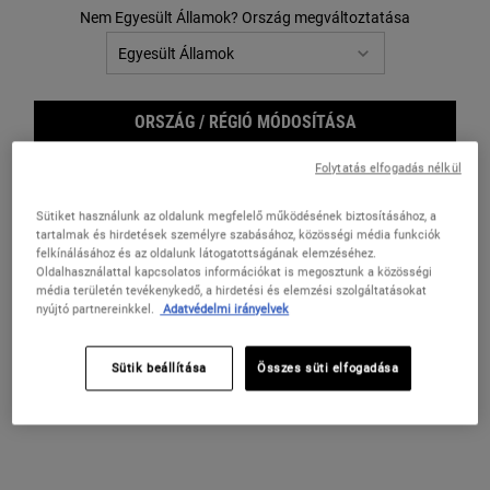
Nem Egyesült Államok? Ország megváltoztatása
ORSZÁG / RÉGIÓ MÓDOSÍTÁSA
Folytatás elfogadás nélkül
Sütiket használunk az oldalunk megfelelő működésének biztosításához, a
tartalmak és hirdetések személyre szabásához, közösségi média funkciók
felkínálásához és az oldalunk látogatottságának elemzéséhez.
Oldalhasználattal kapcsolatos információkat is megosztunk a közösségi
média területén tevékenykedő, a hirdetési és elemzési szolgáltatásokat
nyújtó partnereinkkel.
Adatvédelmi irányelvek
The 
Sütik beállítása
Összes süti elfogadása