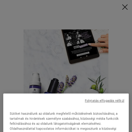
Vásárolj 28 000 Ft felett, és kérd a rituálédat | Válaszd a Glow, Repair
vagy Detox lehetőséget
VÁSÁROLJON MOST
0
KOSARAM
0 TERMÉK
ÜZLETEK
Keresés
Main content
Nincs találat
Legjobb ajánlatok
Folytatás elfogadás nélkül
Úgy tűnik, hogy itt van: Az Egyesült
Sütiket használunk az oldalunk megfelelő működésének biztosításához, a
Államok
Creamy Eye
Ultra Facial
Calendula
Midnight
tartalmak és hirdetések személyre szabásához, közösségi média funkciók
felkínálásához és az oldalunk látogatottságának elemzéséhez.
Treatment
Cream
Deep
Recovery
Oldalhasználattal kapcsolatos információkat is megosztunk a közösségi
with Avocado
Cleansing
Concentrate